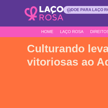
DOE PARA LAÇO 
HOME
LAÇO ROSA
DIREITO
Culturando lev
vitoriosas ao 