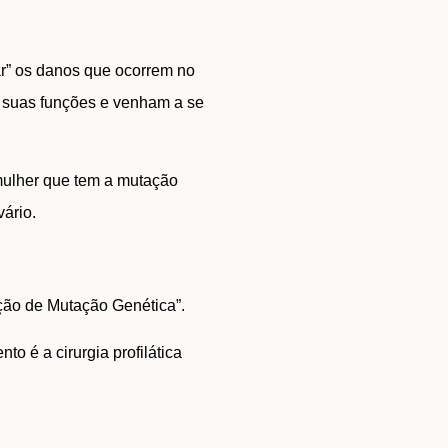
r” os danos que ocorrem no
m suas funções e venham a se
mulher que tem a mutação
ário.
ção de Mutação Genética”.
o é a cirurgia profilática