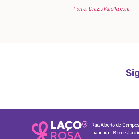
Fonte: DrazioVarella.com
Si
Rua Alberto de Campos
Ipanema - Rio de Janei