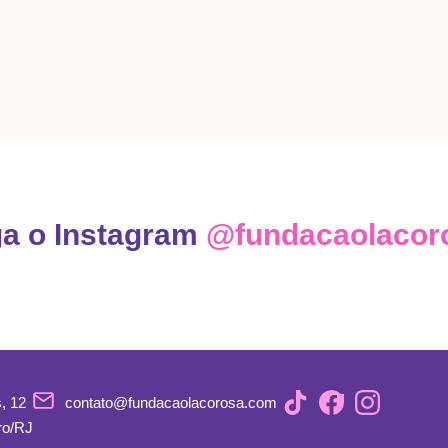
ga o Instagram
@fundacaolacor
, 12
contato@fundacaolacorosa.com
ro/RJ