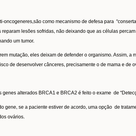
nti-oncogeneres,são como mecanismo de defesa para “conserta
 reparam lesões sofridas, não deixando que as células perca
inando um tumor.
rem mutação, eles deixam de defender o organismo. Assim, a 
isco de desenvolver cânceres, precisamente o de mama e de ov
?
os genes alterados BRCA1 e BRCA2 é feito o exame de “Detec
 gene, se a paciente estiver de acordo, uma opção de tratament
dos ovários.